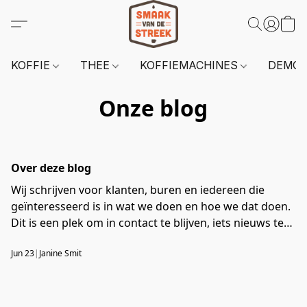
KOFFIE
THEE
KOFFIEMACHINES
DEMO 
Onze blog
Over deze blog
Wij schrijven voor klanten, buren en iedereen die
geïnteresseerd is in wat we doen en hoe we dat doen.
Dit is een plek om in contact te blijven, iets nieuws te
leren en een kijkje te nemen in wat er rondom ons
Jun 23
|
Janine Smit
bedrijf gebeurt.